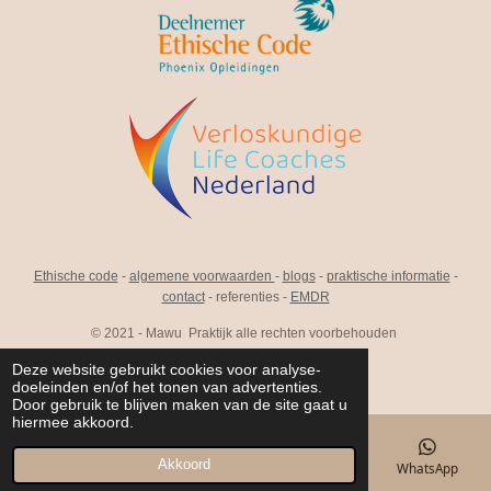
Ethische code
-
algemene voorwaarden
-
blogs
-
praktische informatie
-
contact
- referenties -
EMDR
© 2021 - Mawu Praktijk alle rechten voorbehouden
Deze website gebruikt cookies voor analyse-
F
I
L
doeleinden en/of het tonen van advertenties.
a
n
i
Door gebruik te blijven maken van de site gaat u
c
s
n
hiermee akkoord.
e
t
k
b
a
e
Akkoord
E-mailadres
Telefoonnummer
LinkedIn
WhatsApp
o
g
d
o
r
I