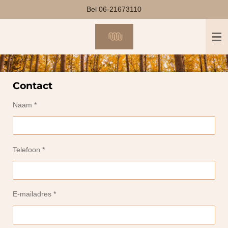
Bel 06-21673110
Ga
direct
naar
de
hoofdinhoud
Contact
Naam *
Telefoon *
E-mailadres *