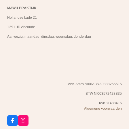
MAWU PRAKTIJK
Hollandse kade 21
1391 JD Abcoude
Aanwezig: maandag, dinsdag, woensdag, donderdag
Abn-Amro Nl06ABNA0888256515
BTW Nl003572428B35
Kvk 81488416
Algemene voorwaarden
F
I
a
n