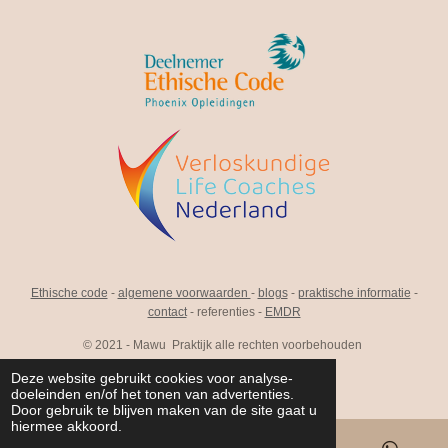
Ethische code
-
algemene voorwaarden
-
blogs
-
praktische informatie
-
contact
- referenties -
EMDR
© 2021 - Mawu Praktijk alle rechten voorbehouden
Deze website gebruikt cookies voor analyse-
F
I
L
doeleinden en/of het tonen van advertenties.
a
n
i
Door gebruik te blijven maken van de site gaat u
c
s
n
hiermee akkoord.
e
t
k